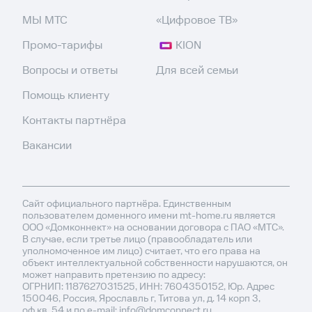
МЫ МТС
«Цифровое ТВ»
Промо-тарифы
KION
Вопросы и ответы
Для всей семьи
Помощь клиенту
Контакты партнёра
Вакансии
Сайт официального партнёра. Единственным
пользователем доменного имени mt-home.ru является
ООО «Домконнект» на основании договора с ПАО «МТС».
В случае, если третье лицо (правообладатель или
уполномоченное им лицо) считает, что его права на
объект интеллектуальной собственности нарушаются, он
может направить претензию по адресу:
ОГРНИП: 1187627031525, ИНН: 7604350152, Юр. Адрес
150046, Россия, Ярославль г, Титова ул, д. 14 корп 3,
оф.кв. 54 и по e-mail: info@domconnect.ru