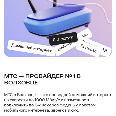
Мобильная связь
Все услуги
Домашнее ТВ
Домашний интернет
Переезд
МТС — ПРОВАЙДЕР № 1 В
ВОЛХОВЦЕ
МТС в Волховце — это проводной домашний интернет
на скорости до 1000 Мбит/с и возможность
подключить до 6‑х номеров с единым пакетом
мобильного интернета, звонков и смс.