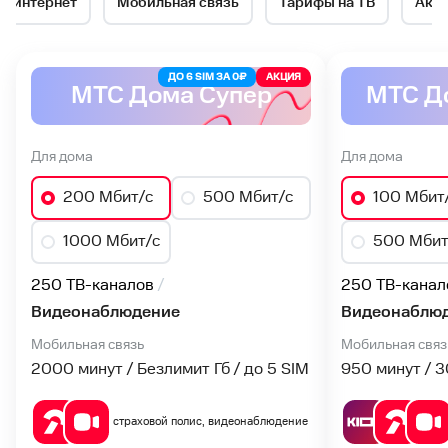
й интернет
Мобильная связь
Тарифы на ТВ
Акц
№1
в
ДО 6 SIM ЗА 0₽
АКЦИЯ
МТС Дома Супер
МТС Д
Волховце
Для дома
Для дома
200 Мбит/с
500 Мбит/с
100 Мбит
1000 Мбит/с
500 Мбит
250 ТВ-каналов
250 ТВ-канал
Видеонаблюдение
Видеонаблю
Мобильная связь
Мобильная связ
2000 минут / Безлимит Гб / до 5 SIM
950 минут / 3
страховой полис, видеонаблюдение